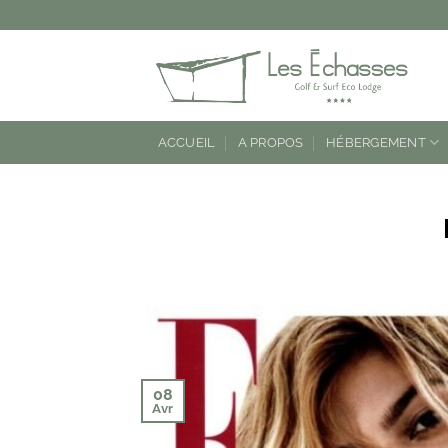
Passer
au
contenu
ACCUEIL
A PROPOS
HÉBERGEMENT
08
Avr