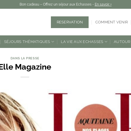
Bon cadeau – Offrez un séjour aux Echasses -
En savoir +
RESERVATION
COMMENT VENIR
SÉJOURS THÉMATIQUES
LA VIE AUX ECHASSES
AUTOUR 
DANS LA PRESSE
Elle Magazine