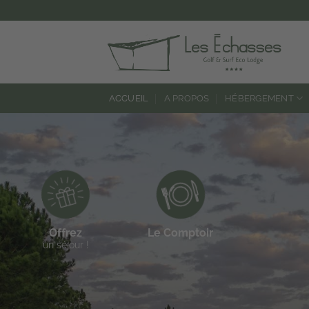
Passer
au
contenu
ACCUEIL
A PROPOS
HÉBERGEMENT
Offrez
Le Comptoir
un séjour !