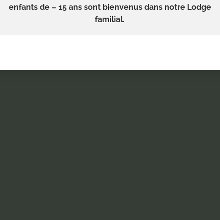
enfants de – 15 ans sont bienvenus dans notre Lodge
familial.
COLODGE LES ECHASS
NE FENÊTRE SUR UN TERRITOIRE EXCEPTIONN