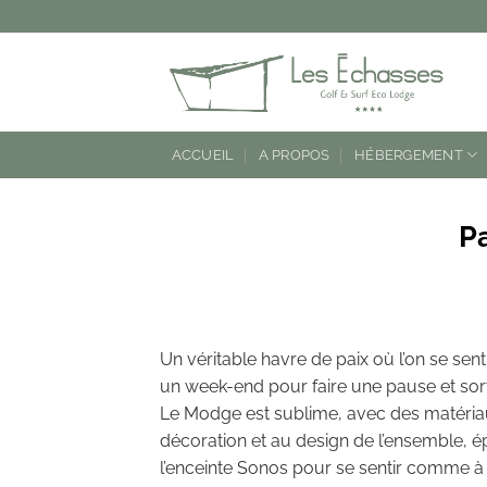
Passer
au
contenu
ACCUEIL
A PROPOS
HÉBERGEMENT
P
Un véritable havre de paix où l’on se sent
un week-end pour faire une pause et sort
Le Modge est sublime, avec des matériaux
décoration et au design de l’ensemble, 
l’enceinte Sonos pour se sentir comme à la