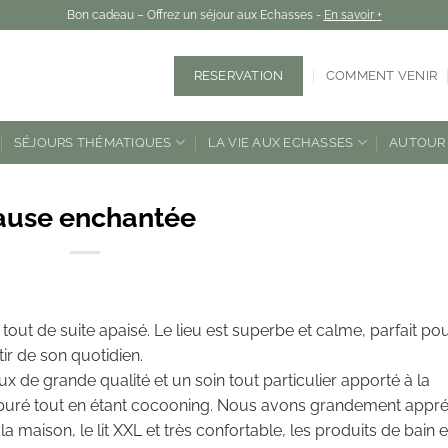
Bon cadeau – Offrez un séjour aux Echasses -
En savoir +
RESERVATION
COMMENT VENIR
SÉJOURS THÉMATIQUES
LA VIE AUX ECHASSES
AUTOUR 
ause enchantée
 tout de suite apaisé. Le lieu est superbe et calme, parfait po
ir de son quotidien.
 de grande qualité et un soin tout particulier apporté à la
épuré tout en étant cocooning. Nous avons grandement appré
 maison, le lit XXL et très confortable, les produits de bain e