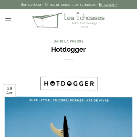
Passer
Bon cadeau – Offrez un séjour aux Echasses -
En savoir +
au
contenu
DANS LA PRESSE
Hotdogger
08
Avr